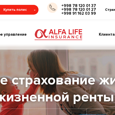
+998 78 120 01 37
+998 78 120 01 27
Купить полис
Стра
+998 91 162 03 99
е управление
Клиент
е страхование жи
жизненной ренты