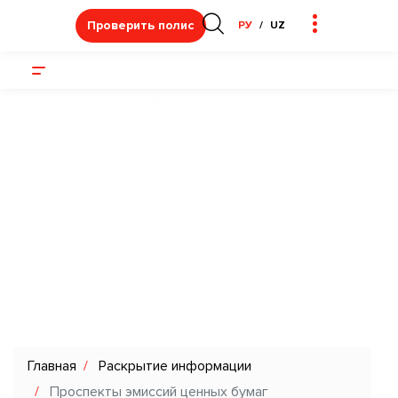
Проверить полис
РУ
UZ
Проспекты эмиссий
ценных бумаг
Главная
Раскрытие информации
Проспекты эмиссий ценных бумаг