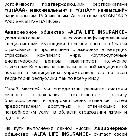
устойчивости подтверждающими сертификатами
«(uz)AAA- максимальный»
и
«(uz)A++ наивысший»
национальным Рейтинговым Агентством «STANDARD
AND SENSITIVE RATINGS»
Акционерное общество «ALFA LIFE INSURANCE»
укомплектовано высококвалифицированными
специалистами, имеющими большой опыт в области
страхования и прошедшими стажировку в ведущих
страховых компаниях мира. Круглосуточные
диспетчерские центры гарантируют получение
клиентами Компании квалифицированной медицинской
помощи в медицинских учреждениях как по всей
территории республики, так по всему миру.
Своей миссией мы определили развитие системы
личного страхования, включающее защиту
благосостояния и здоровья своих клиентов, путем
предоставления доступных и отвечающих их
потребностям услуг в области страхования жизни и
здоровья.
На пути выполнения данной миссии
Акционерное
общество «ALFA LIFE INSURANCE»
считает своей