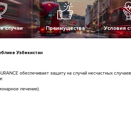
е случаи
Преимущества
Условия с
ублике Узбекистан
SURANCE обеспечивает защиту на случай несчастных случаев,
е:
ионарное лечение);