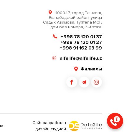
100047, город Ташкент,
Яшнабадский район, улица
Садык Азимова, Туйтепа МСГ,
дом без номера, 3-й этаж.
+998 78 120 01 37
+998 78 120 01 27
+998 91 162 03 99
alfalife@alfalife.uz
Филиалы
Сайт разработан
а.
дизайн студией