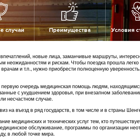
е случаи
Преимущества
Условия с
х впечатлений, новые лица, заманчивые маршруты, интересн
м неожиданностям и рискам. Чтобы поездка прошла легко
врачам и т.п., нужно приобрести полноценную уверенность
в первую очередь медицинская помощь людям, находящимся 
язанные с ухудшением здоровья, при внезапном заболевани
ли несчастном случае.
з на въезд в ряд государств, в том числе и в страны Шенг
ание медицинских и технических услуг тем, кто путешеству
медицинское обслуживание, программы по организации не
оду, в любой точке мира.