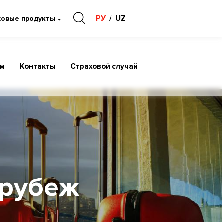
РУ
UZ
ховые продукты
ам
Контакты
Страховой случай
 рубеж