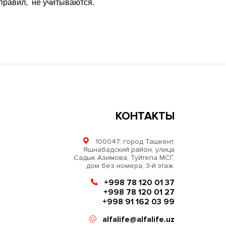
правил, не учитываются.
КОНТАКТЫ
100047, город Ташкент,
Яшнабадский район, улица
Садык Азимова, Туйтепа МСГ,
дом без номера, 3-й этаж.
+998 78 120 01 37
+998 78 120 01 27
+998 91 162 03 99
alfalife@alfalife.uz