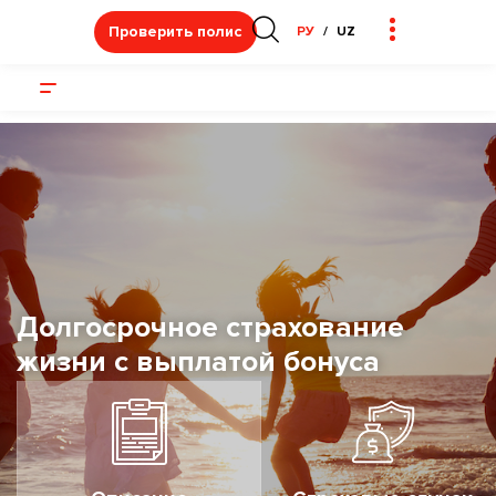
Проверить полис
РУ
UZ
Долгосрочное страхование
жизни с выплатой бонуса