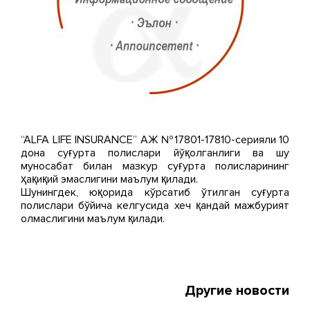
“ALFA LIFE INSURANCE” АЖ №17801-17810-серияли 10
дона суғурта полислари йўқолганлиги ва шу
муносабат билан мазкур суғурта полисларининг
ҳақиқий эмаслигини маълум қилади.
Шунингдек, юқорида кўрсатиб ўтилган суғурта
полислари бўйича келгусида хеч қандай мажбурият
олмаслигини маълум қилади.
Другие новости