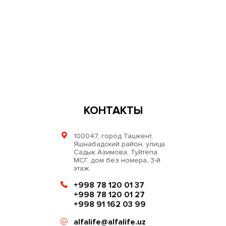
КОНТАКТЫ
100047, город Ташкент,
Яшнабадский район, улица
Садык Азимова, Туйтепа
МСГ, дом без номера, 3-й
этаж.
+998 78 120 01 37
+998 78 120 01 27
+998 91 162 03 99
alfalife@alfalife.uz